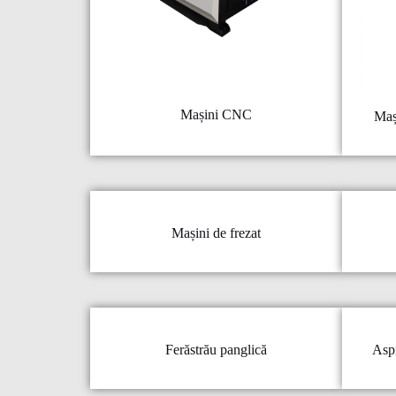
Mașini CNC
Mași
Mașini de frezat
Ferăstrău panglică
Aspi