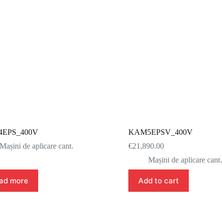
EPS_400V
KAM5EPSV_400V
Mașini de aplicare cant.
€
21,890.00
Mașini de aplicare cant.
ad more
Add to cart