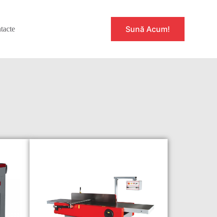
Sună Acum!
tacte