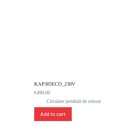
KAP305ECO_230V
€
490.00
Circulare pendulă de retezat
Add to cart