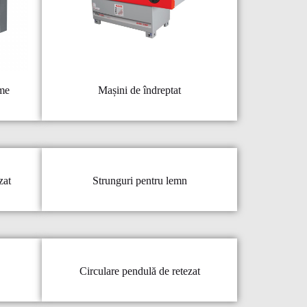
ime
Mașini de îndreptat
zat
Strunguri pentru lemn
Circulare pendulă de retezat