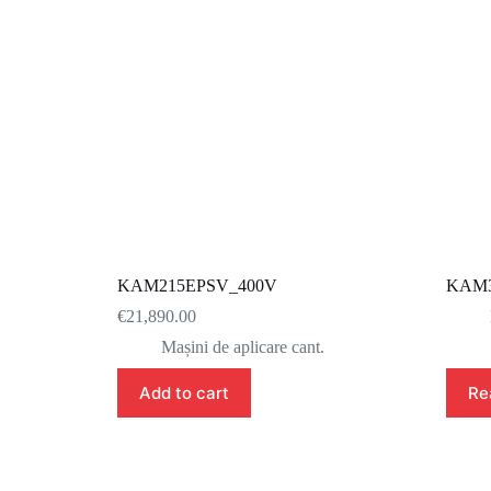
KAM215EPSV_400V
KAM3
€
21,890.00
Mașini de aplicare cant.
Add to cart
Re