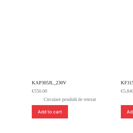
KAP305JL_230V
KF31
€
550.00
€
5,84
Circulare pendulă de retezat
Add to cart
Ad