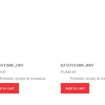
5VF2000_230V
KF315VF2000_400V
0.00
€
5,840.00
Ferăstrău circular de formatizat
Ferăstrău circular de fo
d to cart
Add to cart