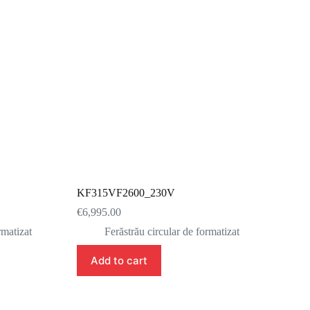
KF315VF2600_230V
€
6,995.00
rmatizat
Ferăstrău circular de formatizat
Add to cart