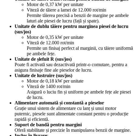
Motor de 0,37 kW per unitate
Viteză de tăiere a lamei de 12.000 rot/min
Permite tăierea precisă a benzii de margine pe ambele
laturi ale piesei de lucru (față și spate).
Unitate de dublu tăiere pentru marginea piesei de lucru
(sus/jos)
Motor de 0,35 kW per unitate
Viteză de 12.000 rot/min
Permite un finisaj perfect al marginii, cu tăiere uniformă
pe ambele fețe.
Unitate de șlefuit R (sus/jos)
Poate fi activată sau dezactivată printr-o comutare, pentru a
asigura finisaje fine ale pieselor de lucru.
Unitate de lustruire (sus/jos)
Motor de 0,18 kW per unitate
Viteză de 1400 rot/min
Asigură o luciu fin și uniform pe ambele fețe ale piesei
de lucru.
Alimentare automată și constantă a pieselor
Grație unui sistem de alimentare cu lanț și unui motor
puternic, piesele sunt alimentate constant pentru o producție
rapidă și eficientă.
Suport de bandă pentru margini
Oferă stabilitate și precizie în manipularea benzii de margine.
Inclus în livrare
: