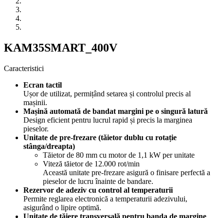
KAM35SMART_400V
Caracteristici
Ecran tactil
Ușor de utilizat, permițând setarea și controlul precis al
mașinii.
Mașină automată de bandat margini pe o singură latură
Design eficient pentru lucrul rapid și precis la marginea
pieselor.
Unitate de pre-frezare (tăietor dublu cu rotație
stânga/dreapta)
Tăietor de 80 mm cu motor de 1,1 kW per unitate
Viteză tăietor de 12.000 rot/min
Această unitate pre-frezare asigură o finisare perfectă a
pieselor de lucru înainte de bandare.
Rezervor de adeziv cu control al temperaturii
Permite reglarea electronică a temperaturii adezivului,
asigurând o lipire optimă.
Unitate de tăiere transversală pentru banda de margine