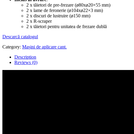
2 x tăietori de pre-frezare (ø80xø20×55 mm)
2 x lame de feronerie (ø104xø22×3 mm)
2 x discuri de lustruire (ø150 mm)
2 x R-scraper
2 x tăietori pentru unitatea de frezare dublă
Descarcă catalogul
Category:
Mașini de aplicare cant.
Description
Reviews (0)