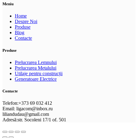
Meniu
Home
Despre Noi
Produse
Blog
Contacte
Produse
Prelucrarea Lemnului
Prelucrarea Metalului
Utilaje pentru construcții
Generatoare Electrice
Contacte
Telefon:+373 69 032 412
Email: ligacom@inbox.ru
liliandudau@gmail.com
Adresă:str. Socoleni 17/1 of. 501