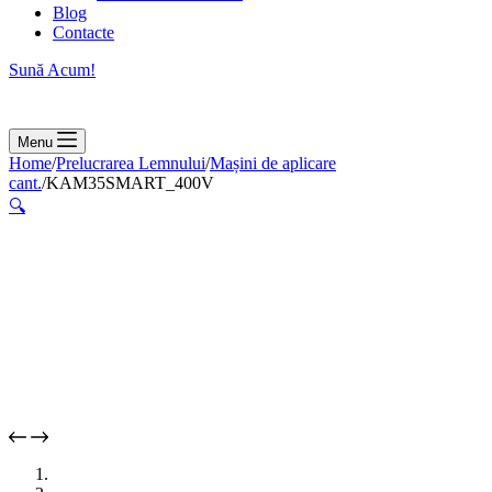
Blog
Contacte
Sună Acum!
Menu
Home
/
Prelucrarea Lemnului
/
Mașini de aplicare
cant.
/
KAM35SMART_400V
🔍