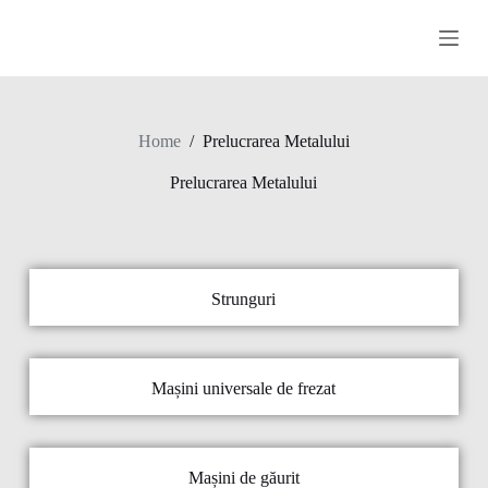
S
k
i
p
t
o
c
Home
/
Prelucrarea Metalului
o
n
Prelucrarea Metalului
t
e
n
t
Strunguri
Mașini universale de frezat
Mașini de găurit