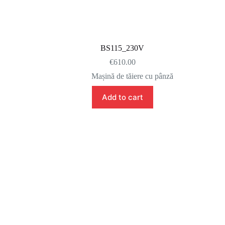
BS115_230V
€
610.00
Mașină de tăiere cu pânză
Add to cart