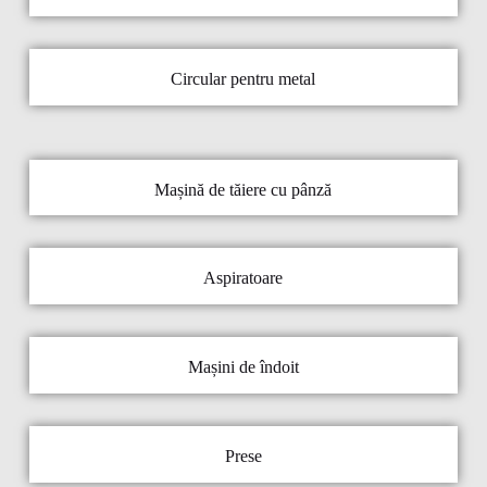
Circular pentru metal
Mașină de tăiere cu pânză
Aspiratoare
Mașini de îndoit
Prese