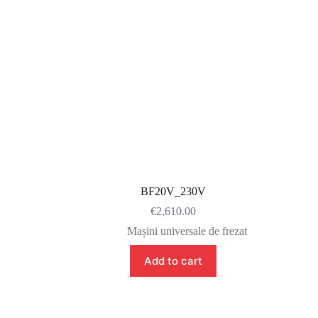
BF20V_230V
€
2,610.00
Mașini universale de frezat
Add to cart