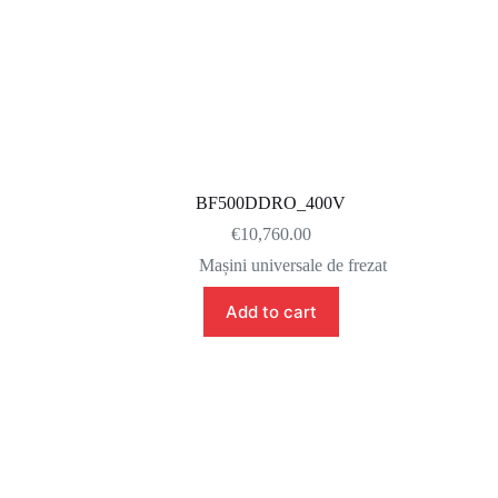
BF500DDRO_400V
€
10,760.00
Mașini universale de frezat
Add to cart