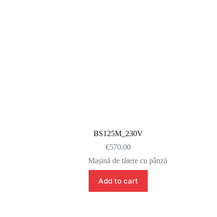
BS125M_230V
€
570.00
Mașină de tăiere cu pânză
Add to cart