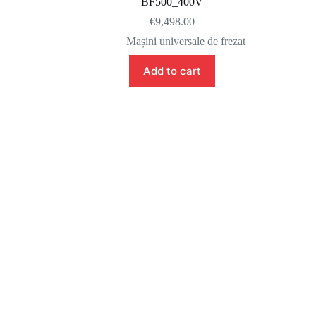
BF500_400V
€
9,498.00
Mașini universale de frezat
Add to cart