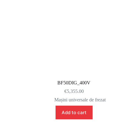
BF50DIG_400V
€
5,355.00
Mașini universale de frezat
Add to cart