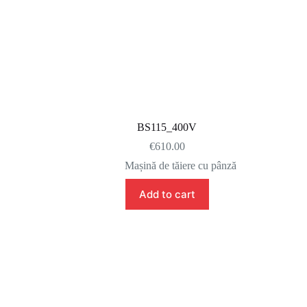
BS115_400V
€
610.00
Mașină de tăiere cu pânză
Add to cart