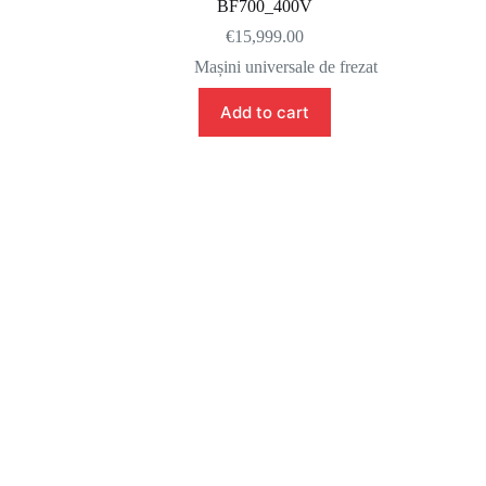
BF700_400V
€
15,999.00
Mașini universale de frezat
Add to cart