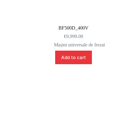
BF500D_400V
€
9,999.00
Mașini universale de frezat
Add to cart