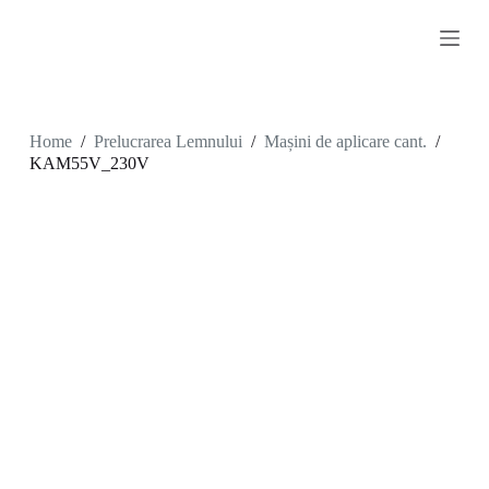
S
k
i
p
t
o
c
Home
/
Prelucrarea Lemnului
/
Mașini de aplicare cant.
/
o
KAM55V_230V
n
t
e
n
t