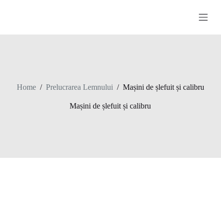
S
k
i
p
t
o
c
o
n
Home
/
Prelucrarea Lemnului
/
Mașini de șlefuit și calibru
t
e
Mașini de șlefuit și calibru
n
t