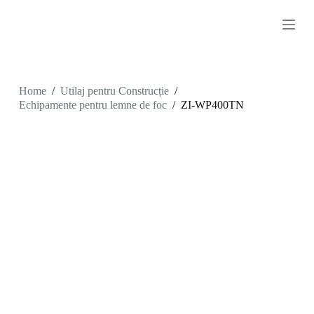
S
k
i
p
t
o
c
Home
/
Utilaj pentru Construcție
/
o
Echipamente pentru lemne de foc
/
ZI-WP400TN
n
t
e
n
t