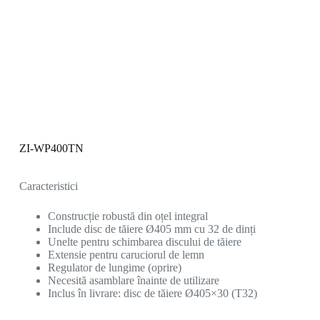
ZI-WP400TN
Caracteristici
Construcție robustă din oțel integral
Include disc de tăiere Ø405 mm cu 32 de dinți
Unelte pentru schimbarea discului de tăiere
Extensie pentru caruciorul de lemn
Regulator de lungime (oprire)
Necesită asamblare înainte de utilizare
Inclus în livrare: disc de tăiere Ø405×30 (T32)