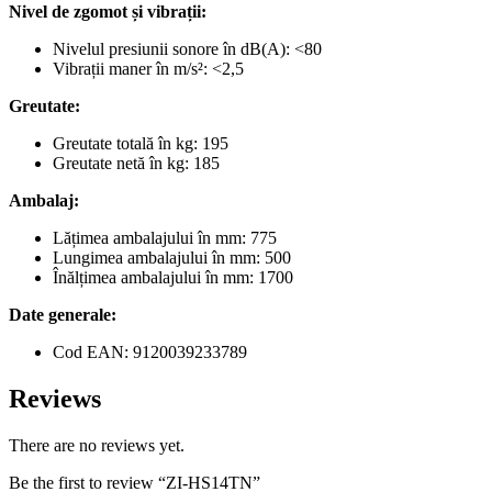
Nivel de zgomot și vibrații:
Nivelul presiunii sonore în dB(A): <80
Vibrații maner în m/s²: <2,5
Greutate:
Greutate totală în kg: 195
Greutate netă în kg: 185
Ambalaj:
Lățimea ambalajului în mm: 775
Lungimea ambalajului în mm: 500
Înălțimea ambalajului în mm: 1700
Date generale:
Cod EAN: 9120039233789
Reviews
There are no reviews yet.
Be the first to review “ZI-HS14TN”