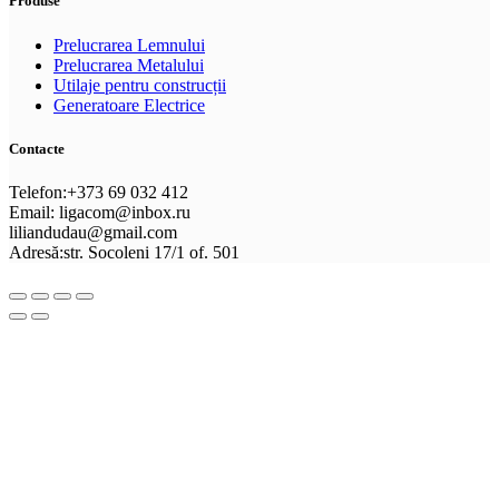
Produse
Prelucrarea Lemnului
Prelucrarea Metalului
Utilaje pentru construcții
Generatoare Electrice
Contacte
Telefon:+373 69 032 412
Email: ligacom@inbox.ru
liliandudau@gmail.com
Adresă:str. Socoleni 17/1 of. 501