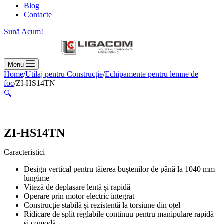
Blog
Contacte
Sună Acum!
Menu
Home
/
Utilaj pentru Construcție
/
Echipamente pentru lemne de
foc
/
ZI-HS14TN
🔍
ZI-HS14TN
Caracteristici
Design vertical pentru tăierea buștenilor de până la 1040 mm
lungime
Viteză de deplasare lentă și rapidă
Operare prin motor electric integrat
Construcție stabilă și rezistentă la torsiune din oțel
Ridicare de split reglabile continuu pentru manipulare rapidă
și comodă