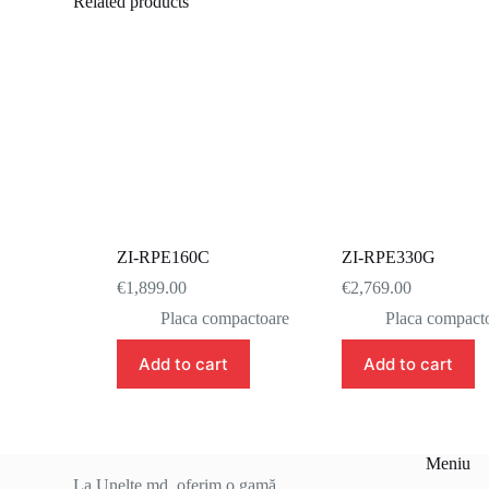
Related products
ZI-RPE160C
ZI-RPE330G
€
1,899.00
€
2,769.00
Placa compactoare
Placa compact
Add to cart
Add to cart
Meniu
La Unelte.md, oferim o gamă