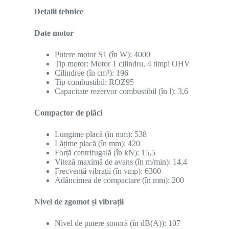
Detalii tehnice
Date motor
Putere motor S1 (în W): 4000
Tip motor: Motor 1 cilindru, 4 timpi OHV
Cilindree (în cm³): 196
Tip combustibil: ROZ95
Capacitate rezervor combustibil (în l): 3,6
Compactor de plăci
Lungime placă (în mm): 538
Lățime placă (în mm): 420
Forță centrifugală (în kN): 15,5
Viteză maximă de avans (în m/min): 14,4
Frecvență vibrații (în vmp): 6300
Adâncimea de compactare (în mm): 200
Nivel de zgomot și vibrații
Nivel de putere sonoră (în dB(A)): 107