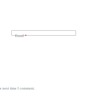
*
Email
*
he next time I comment.