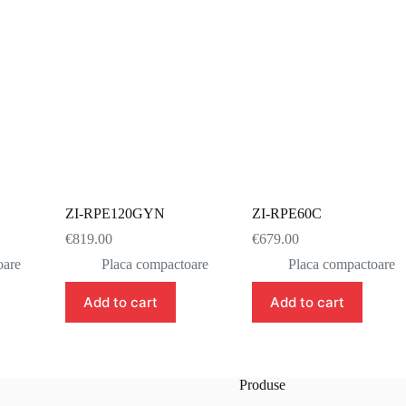
ZI-RPE120GYN
ZI-RPE60C
€
819.00
€
679.00
oare
Placa compactoare
Placa compactoare
Add to cart
Add to cart
Produse