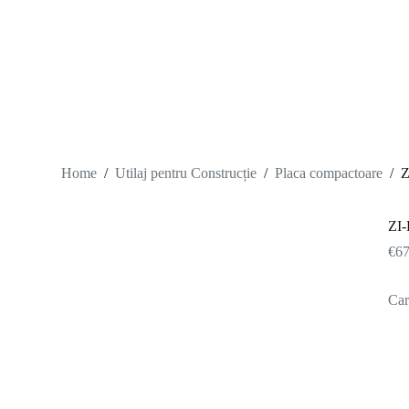
S
k
i
p
t
o
c
o
n
t
Home
/
Utilaj pentru Construcție
/
Placa compactoare
/
Z
e
n
t
ZI
€
67
Car