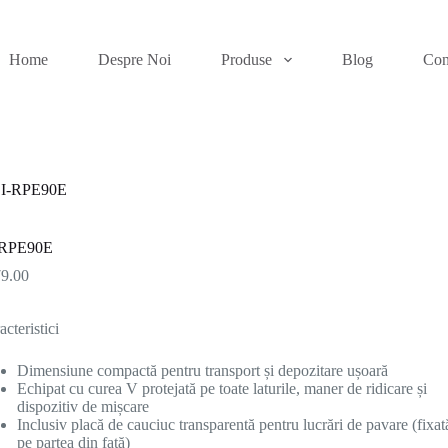
Home
Despre Noi
Produse
Blog
Con
I-RPE90E
-RPE90E
9.00
acteristici
Dimensiune compactă pentru transport și depozitare ușoară
Echipat cu curea V protejată pe toate laturile, maner de ridicare și
dispozitiv de mișcare
Inclusiv placă de cauciuc transparentă pentru lucrări de pavare (fixat
pe partea din față)