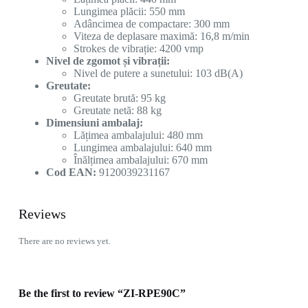
Lungimea plăcii: 550 mm
Adâncimea de compactare: 300 mm
Viteza de deplasare maximă: 16,8 m/min
Strokes de vibrație: 4200 vmp
Nivel de zgomot și vibrații:
Nivel de putere a sunetului: 103 dB(A)
Greutate:
Greutate brută: 95 kg
Greutate netă: 88 kg
Dimensiuni ambalaj:
Lățimea ambalajului: 480 mm
Lungimea ambalajului: 640 mm
Înălțimea ambalajului: 670 mm
Cod EAN:
9120039231167
Reviews
There are no reviews yet.
Be the first to review “ZI-RPE90C”