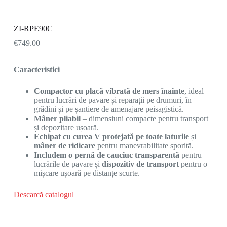
ZI-RPE90C
€
749.00
Caracteristici
Compactor cu placă vibrată de mers înainte
, ideal
pentru lucrări de pavare și reparații pe drumuri, în
grădini și pe șantiere de amenajare peisagistică.
Mâner pliabil
– dimensiuni compacte pentru transport
și depozitare ușoară.
Echipat cu curea V protejată pe toate laturile
și
mâner de ridicare
pentru manevrabilitate sporită.
Includem o pernă de cauciuc transparentă
pentru
lucrările de pavare și
dispozitiv de transport
pentru o
mișcare ușoară pe distanțe scurte.
Descarcă catalogul