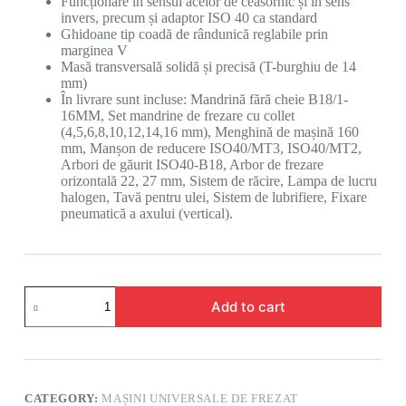
Funcționare în sensul acelor de ceasornic și în sens
invers, precum și adaptor ISO 40 ca standard
Ghidoane tip coadă de rândunică reglabile prin
marginea V
Masă transversală solidă și precisă (T-burghiu de 14
mm)
În livrare sunt incluse: Mandrină fără cheie B18/1-
16MM, Set mandrine de frezare cu collet
(4,5,6,8,10,12,14,16 mm), Menghină de mașină 160
mm, Manșon de reducere ISO40/MT3, ISO40/MT2,
Arbori de găurit ISO40-B18, Arbor de frezare
orizontală 22, 27 mm, Sistem de răcire, Lampa de lucru
halogen, Tavă pentru ulei, Sistem de lubrifiere, Fixare
pneumatică a axului (vertical).
Add to cart
CATEGORY:
MAȘINI UNIVERSALE DE FREZAT