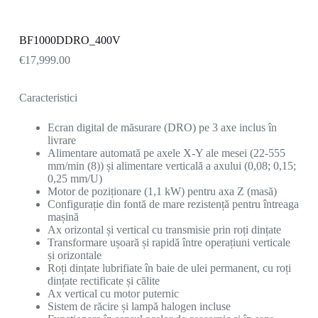
BF1000DDRO_400V
€
17,999.00
Caracteristici
Ecran digital de măsurare (DRO) pe 3 axe inclus în
livrare
Alimentare automată pe axele X-Y ale mesei (22-555
mm/min (8)) și alimentare verticală a axului (0,08; 0,15;
0,25 mm/U)
Motor de poziționare (1,1 kW) pentru axa Z (masă)
Configurație din fontă de mare rezistență pentru întreaga
mașină
Ax orizontal și vertical cu transmisie prin roți dințate
Transformare ușoară și rapidă între operațiuni verticale
și orizontale
Roți dințate lubrifiate în baie de ulei permanent, cu roți
dințate rectificate și călite
Ax vertical cu motor puternic
Sistem de răcire și lampă halogen incluse