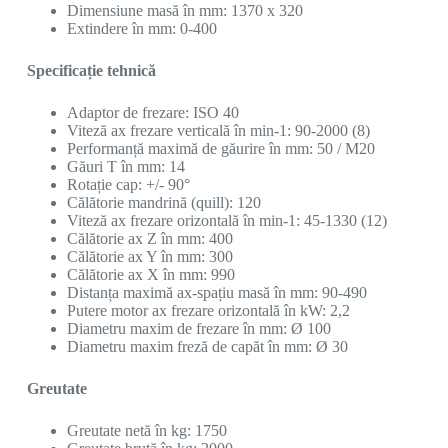
Dimensiune masă în mm: 1370 x 320
Extindere în mm: 0-400
Specificație tehnică
Adaptor de frezare: ISO 40
Viteză ax frezare verticală în min-1: 90-2000 (8)
Performanță maximă de găurire în mm: 50 / M20
Găuri T în mm: 14
Rotație cap: +/- 90°
Călătorie mandrină (quill): 120
Viteză ax frezare orizontală în min-1: 45-1330 (12)
Călătorie ax Z în mm: 400
Călătorie ax Y în mm: 300
Călătorie ax X în mm: 990
Distanța maximă ax-spațiu masă în mm: 90-490
Putere motor ax frezare orizontală în kW: 2,2
Diametru maxim de frezare în mm: Ø 100
Diametru maxim freză de capăt în mm: Ø 30
Greutate
Greutate netă în kg: 1750