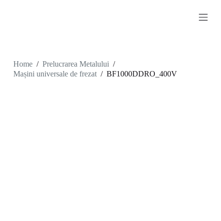
S
k
i
p
t
o
c
Home
/
Prelucrarea Metalului
/
o
Mașini universale de frezat
/
BF1000DDRO_400V
n
t
e
n
t