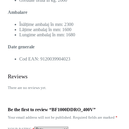
Greutate brută în kg: 2000
Ambalare
Înălțime ambalaj în mm: 2300
Lățime ambalaj în mm: 1600
Lungime ambalaj în mm: 1680
Date generale
Cod EAN: 9120039904023
Reviews
There are no reviews yet.
Be the first to review “BF1000DDRO_400V”
Your email address will not be published.
Required fields are marked
*