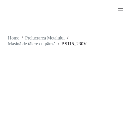
S
k
i
p
t
o
c
Home
/
Prelucrarea Metalului
/
o
Mașină de tăiere cu pânză
/
BS115_230V
n
t
e
n
t