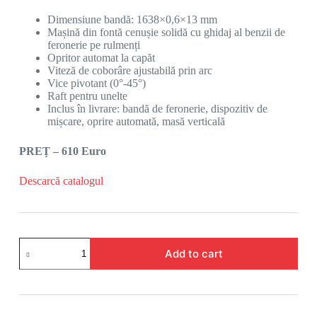
Dimensiune bandă: 1638×0,6×13 mm
Mașină din fontă cenușie solidă cu ghidaj al benzii de
feronerie pe rulmenți
Opritor automat la capăt
Viteză de coborâre ajustabilă prin arc
Vice pivotant (0°-45°)
Raft pentru unelte
Inclus în livrare: bandă de feronerie, dispozitiv de
mișcare, oprire automată, masă verticală
PREȚ – 610 Euro
Descarcă catalogul
Add to cart