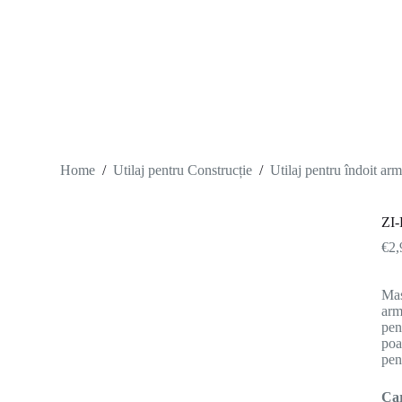
S
k
i
p
t
o
c
o
n
t
Home
/
Utilaj pentru Construcție
/
Utilaj pentru îndoit ar
e
n
t
ZI
€
2,
Maș
arm
pen
poa
pen
Car