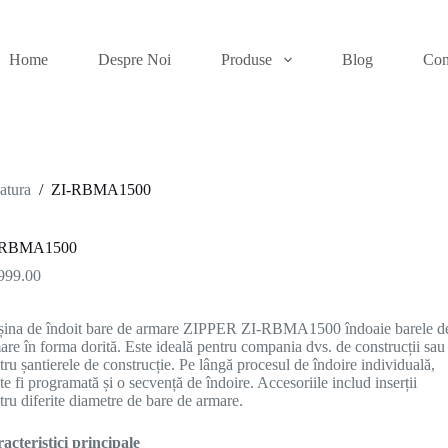
Home
Despre Noi
Produse
Blog
Con
matura
/
ZI-RBMA1500
-RBMA1500
999.00
ina de îndoit bare de armare ZIPPER ZI-RBMA1500 îndoaie barele d
are în forma dorită. Este ideală pentru compania dvs. de construcții sau
tru șantierele de construcție. Pe lângă procesul de îndoire individuală,
te fi programată și o secvență de îndoire. Accesoriile includ inserții
tru diferite diametre de bare de armare.
acteristici principale