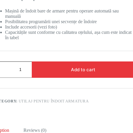
Mașină de îndoit bare de armare pentru operare automată sau
manuală
Posibilitatea programării unei secvențe de îndoire
Include accesorii (vezi foto)
Capacitățile sunt conforme cu calitatea oțelului, așa cum este indicat
în tabel
Add to cart
TEGORY:
UTILAJ PENTRU ÎNDOIT ARMATURA
ption
Reviews (0)