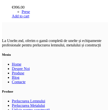
€
996.00
Prese
Add to cart
La Unelte.md, oferim o gamă completă de unelte și echipamente
profesionale pentru prelucrarea lemnului, metalului și construcții
Meniu
Home
Despre Noi
Produse
Blog
Contacte
Produse
Prelucrarea Lemnului
Prelucrarea Metalului
Utilaje pentru construcții