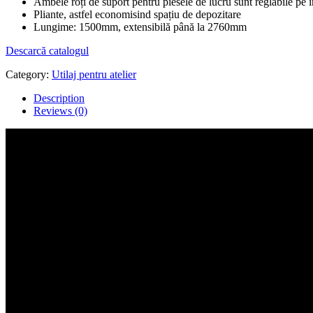
Ambele roți de suport pentru piesele de lucru sunt reglabile pe 
Pliante, astfel economisind spațiu de depozitare
Lungime: 1500mm, extensibilă până la 2760mm
Descarcă catalogul
Category:
Utilaj pentru atelier
Description
Reviews (0)