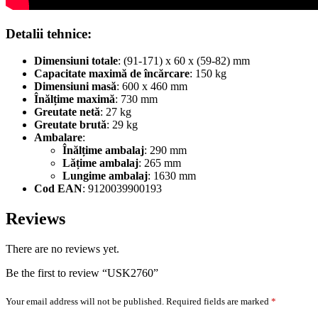
Detalii tehnice:
Dimensiuni totale
: (91-171) x 60 x (59-82) mm
Capacitate maximă de încărcare
: 150 kg
Dimensiuni masă
: 600 x 460 mm
Înălțime maximă
: 730 mm
Greutate netă
: 27 kg
Greutate brută
: 29 kg
Ambalare
:
Înălțime ambalaj
: 290 mm
Lățime ambalaj
: 265 mm
Lungime ambalaj
: 1630 mm
Cod EAN
: 9120039900193
Reviews
There are no reviews yet.
Be the first to review “USK2760”
Your email address will not be published.
Required fields are marked
*