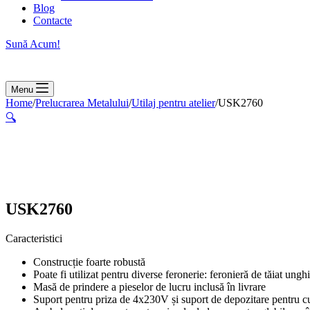
Blog
Contacte
Sună Acum!
Menu
Home
/
Prelucrarea Metalului
/
Utilaj pentru atelier
/
USK2760
🔍
USK2760
Caracteristici
Construcție foarte robustă
Poate fi utilizat pentru diverse feronerie: feronieră de tăiat ungh
Masă de prindere a pieselor de lucru inclusă în livrare
Suport pentru priza de 4x230V și suport de depozitare pentru c