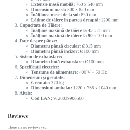
Extensie masă mobilă:
760 x 540 mm
Dimensiuni masă:
800 x 820 mm
Înălțimea mesei de la sol:
850 mm
Lățime de tăiere în partea dreaptă:
1200 mm
Capacitate de Tăiere:
Înălțime maximă de tăiere la 45°:
75 mm
Înălțime maximă de tăiere la 90°:
100 mm
Date despre pânze:
Diametru pânză circular:
Ø315 mm
Diametru pânză incizor:
Ø100 mm
Sistem de exhaustare:
Diametru hotă exhaustare:
Ø100 mm
Specificații electrice:
Tensiune de alimentare:
400 V – 50 Hz
Dimensiuni și greutate:
Greutate:
370 kg
Dimensiuni ambalat:
1220 x 765 x 1040 mm
Altele:
Cod EAN:
9120039906560
Reviews
There are no reviews yet.