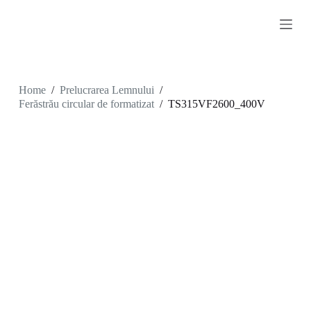
S
k
i
p
t
o
c
Home
/
Prelucrarea Lemnului
/
o
Ferăstrău circular de formatizat
/
TS315VF2600_400V
n
t
e
n
t