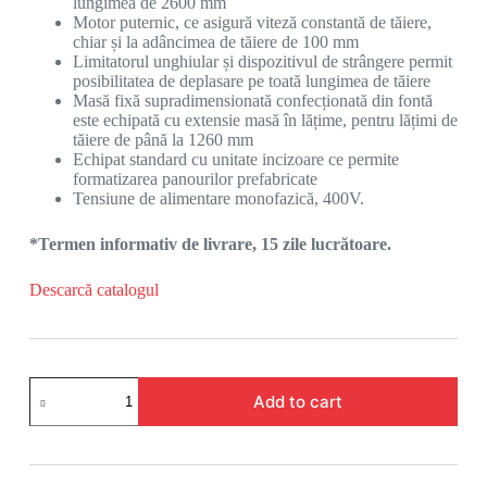
lungimea de 2600 mm
Motor puternic, ce asigură viteză constantă de tăiere,
chiar și la adâncimea de tăiere de 100 mm
Limitatorul unghiular și dispozitivul de strângere permit
posibilitatea de deplasare pe toată lungimea de tăiere
Masă fixă supradimensionată confecționată din fontă
este echipată cu extensie masă în lățime, pentru lățimi de
tăiere de până la 1260 mm
Echipat standard cu unitate incizoare ce permite
formatizarea panourilor prefabricate
Tensiune de alimentare monofazică, 400V.
*Termen informativ de livrare, 15 zile lucrătoare
.
Descarcă catalogul
Add to cart