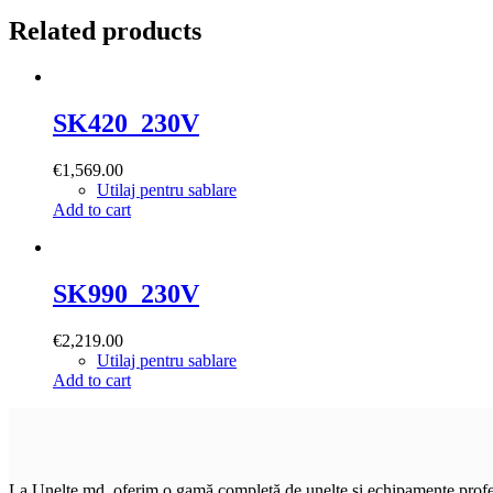
Related products
SK420_230V
€
1,569.00
Utilaj pentru sablare
Add to cart
SK990_230V
€
2,219.00
Utilaj pentru sablare
Add to cart
La Unelte.md, oferim o gamă completă de unelte și echipamente profesi