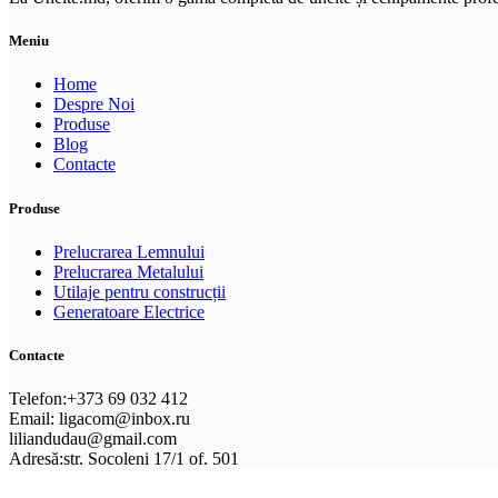
Meniu
Home
Despre Noi
Produse
Blog
Contacte
Produse
Prelucrarea Lemnului
Prelucrarea Metalului
Utilaje pentru construcții
Generatoare Electrice
Contacte
Telefon:+373 69 032 412
Email: ligacom@inbox.ru
liliandudau@gmail.com
Adresă:str. Socoleni 17/1 of. 501