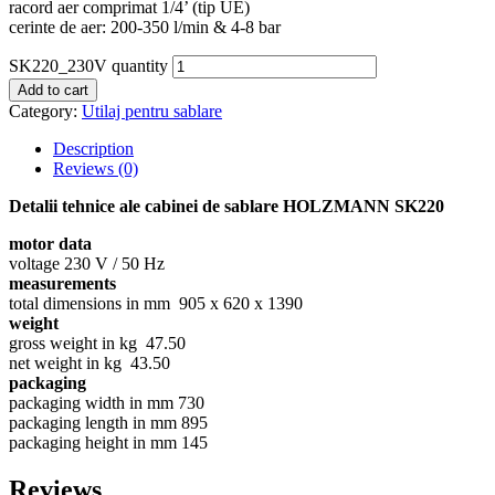
racord aer comprimat 1/4’ (tip UE)
cerinte de aer: 200-350 l/min & 4-8 bar
SK220_230V quantity
Add to cart
Category:
Utilaj pentru sablare
Description
Reviews (0)
Detalii tehnice ale cabinei de sablare HOLZMANN SK220
motor data
voltage 230 V / 50 Hz
measurements
total dimensions in mm 905 x 620 x 1390
weight
gross weight in kg 47.50
net weight in kg 43.50
packaging
packaging width in mm 730
packaging length in mm 895
packaging height in mm 145
Reviews