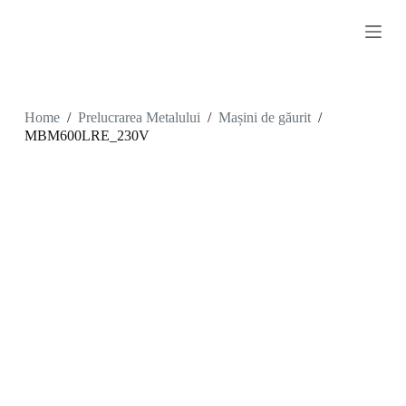
S
k
i
p
t
o
c
Home
/
Prelucrarea Metalului
/
Mașini de găurit
/
o
MBM600LRE_230V
n
t
e
n
t