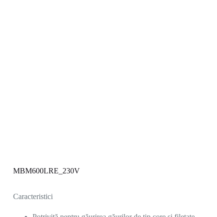
MBM600LRE_230V
Caracteristici
Potrivită pentru găurirea găurilor de tip core și filetate