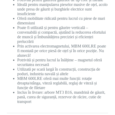
Ideală pentru manipularea pieselor masive de oțel, acolo
unde presa de găurit și burghiele electrice sunt
insuficiente
Oferă mobilitate ridicată pentru lucrul cu piese de mari
dimensiuni
Poate fi utilizată și pentru găurire verticală –
convenabilă și compactă, ajutând la reducerea efortului
de muncă și îmbunătățirea preciziei și eficienței
prelucrării
Prin activarea electromagnetului, MBM 600LRE poate
fi montată pe orice piesă de oțel și în orice poziție. Nu
alunecă!
Potrivită și pentru lucrul la înălțime – magnetul oferă
securitatea necesară
Utilizată pe scară largă în construcții, construcția de
poduri, industria navală și altele
MBM 600LRE oferă mai multe funcții: rotație
dreapta/stânga, viteză reglabilă, reglaj de viteză și
funcție de filetare
Inclus în livrare: arbore MT3 B16, mandrină de găurit,
pană, curea de siguranță, rezervor de răcire, cutie de
transport