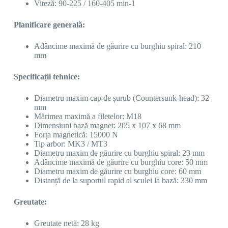
Viteză: 90-225 / 160-405 min-1
Planificare generală:
Adâncime maximă de găurire cu burghiu spiral: 210
mm
Specificații tehnice:
Diametru maxim cap de șurub (Countersunk-head): 32
mm
Mărimea maximă a filetelor: M18
Dimensiuni bază magnet: 205 x 107 x 68 mm
Forța magnetică: 15000 N
Tip arbor: MK3 / MT3
Diametru maxim de găurire cu burghiu spiral: 23 mm
Adâncime maximă de găurire cu burghiu core: 50 mm
Diametru maxim de găurire cu burghiu core: 60 mm
Distanță de la suportul rapid al sculei la bază: 330 mm
Greutate:
Greutate netă: 28 kg