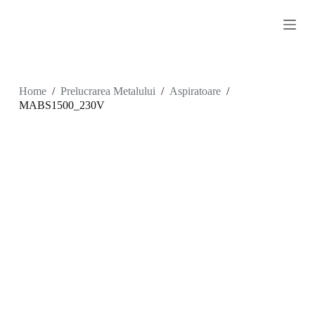
S
k
i
p
t
o
c
Home
/
Prelucrarea Metalului
/
Aspiratoare
/
o
MABS1500_230V
n
t
e
n
t