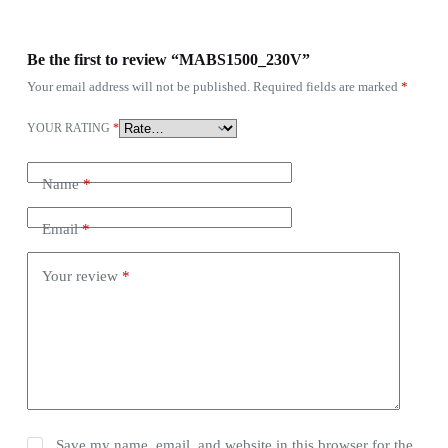
Be the first to review “MABS1500_230V”
Your email address will not be published.
Required fields are marked
*
YOUR RATING
*
Name
*
Email
*
Your review
*
Save my name, email, and website in this browser for the