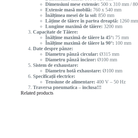
Dimensiuni mese extensie:
500 x 310 mm / 8
Extensie masă mobilă:
760 x 540 mm
Înălțimea mesei de la sol:
850 mm
Lățime de tăiere în partea dreaptă:
1260 m
Lungime maximă de tăiere:
3200 mm
Capacitate de Tăiere:
Înălțime maximă de tăiere la 45°:
75 mm
Înălțime maximă de tăiere la 90°:
100 mm
Date despre pânze:
Diametru pânză circular:
Ø315 mm
Diametru pânză incizor:
Ø100 mm
Sistem de exhaustare:
Diametru hotă exhaustare:
Ø100 mm
Specificații electrice:
Tensiune de alimentare:
400 V – 50 Hz
Traversa pneumatica – inclusa!!!
Related products