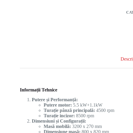
CA
Descri
Informații Te
Putere și Performanță:
Putere motor:
5.5 kW+1.1kW
Turație pânză principală:
4500 rpm
Turație incizor:
8500 rpm
Dimensiuni și Configurații:
Masă mobilă:
3200 x 270 mm
Dimensiune masă:
800 x 820 mm