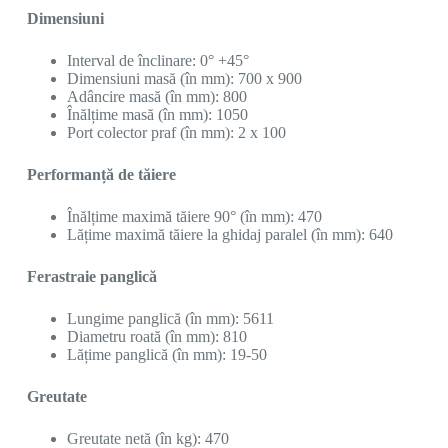
Dimensiuni
Interval de înclinare: 0° +45°
Dimensiuni masă (în mm): 700 x 900
Adâncire masă (în mm): 800
Înălțime masă (în mm): 1050
Port colector praf (în mm): 2 x 100
Performanță de tăiere
Înălțime maximă tăiere 90° (în mm): 470
Lățime maximă tăiere la ghidaj paralel (în mm): 640
Ferastraie panglică
Lungime panglică (în mm): 5611
Diametru roată (în mm): 810
Lățime panglică (în mm): 19-50
Greutate
Greutate netă (în kg): 470