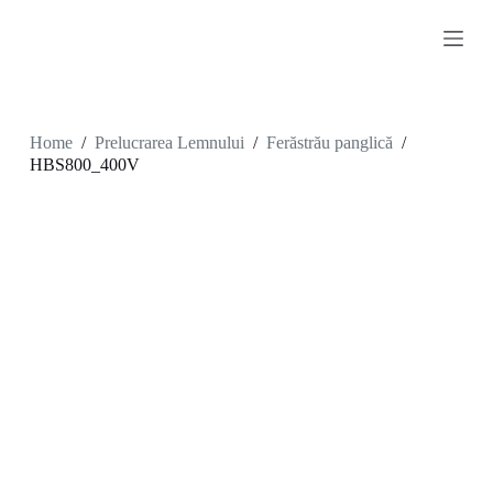
S
k
i
p
t
o
c
Home
/
Prelucrarea Lemnului
/
Ferăstrău panglică
/
o
HBS800_400V
n
t
e
n
t