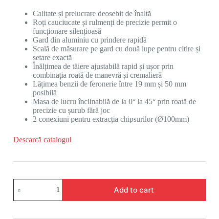
Calitate și prelucrare deosebit de înaltă
Roți cauciucate și rulmenți de precizie permit o
funcționare silențioasă
Gard din aluminiu cu prindere rapidă
Scală de măsurare pe gard cu două lupe pentru citire și
setare exactă
Înălțimea de tăiere ajustabilă rapid și ușor prin
combinația roată de manevră și cremalieră
Lățimea benzii de feronerie între 19 mm și 50 mm
posibilă
Masa de lucru înclinabilă de la 0° la 45° prin roată de
precizie cu șurub fără joc
2 conexiuni pentru extracția chipsurilor (Ø100mm)
Descarcă catalogul
Add to cart