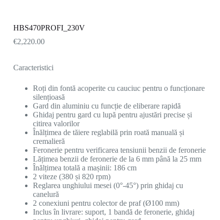
HBS470PROFI_230V
€
2,220.00
Caracteristici
Roți din fontă acoperite cu cauciuc pentru o funcționare
silențioasă
Gard din aluminiu cu funcție de eliberare rapidă
Ghidaj pentru gard cu lupă pentru ajustări precise și
citirea valorilor
Înălțimea de tăiere reglabilă prin roată manuală și
cremalieră
Feronerie pentru verificarea tensiunii benzii de feronerie
Lățimea benzii de feronerie de la 6 mm până la 25 mm
Înălțimea totală a mașinii: 186 cm
2 viteze (380 și 820 rpm)
Reglarea unghiului mesei (0°-45°) prin ghidaj cu
canelură
2 conexiuni pentru colector de praf (Ø100 mm)
Inclus în livrare: suport, 1 bandă de feronerie, ghidaj