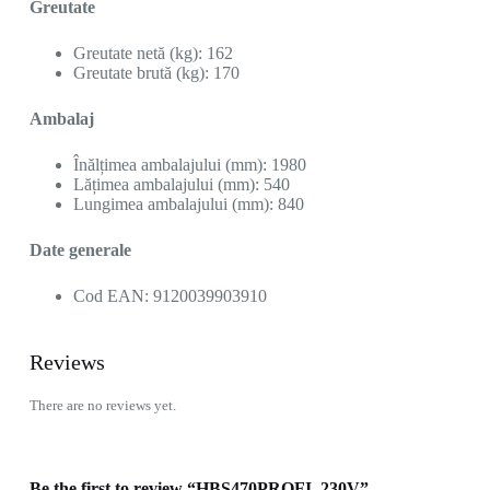
Greutate
Greutate netă (kg): 162
Greutate brută (kg): 170
Ambalaj
Înălțimea ambalajului (mm): 1980
Lățimea ambalajului (mm): 540
Lungimea ambalajului (mm): 840
Date generale
Cod EAN: 9120039903910
Reviews
There are no reviews yet.
Be the first to review “HBS470PROFI_230V”