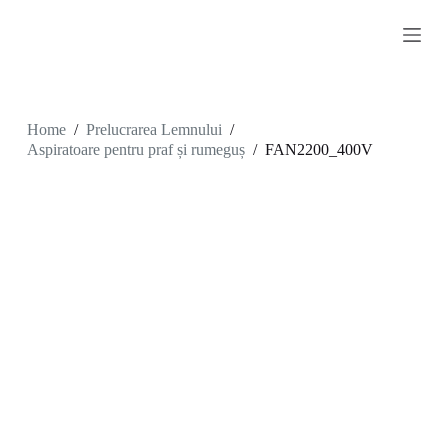
S
k
i
p
t
o
c
Home
/
Prelucrarea Lemnului
/
o
Aspiratoare pentru praf și rumeguș
/
FAN2200_400V
n
t
e
n
t