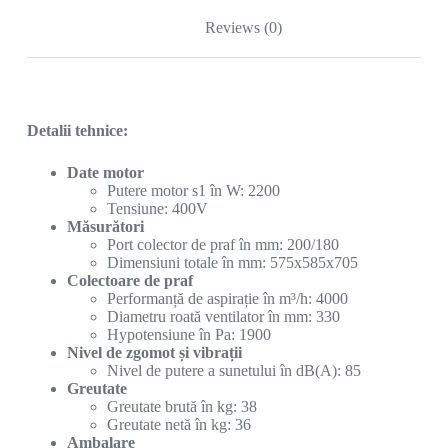
Reviews (0)
Detalii tehnice:
Date motor
Putere motor s1 în W: 2200
Tensiune: 400V
Măsurători
Port colector de praf în mm: 200/180
Dimensiuni totale în mm: 575x585x705
Colectoare de praf
Performanță de aspirație în m³/h: 4000
Diametru roată ventilator în mm: 330
Hypotensiune în Pa: 1900
Nivel de zgomot și vibrații
Nivel de putere a sunetului în dB(A): 85
Greutate
Greutate brută în kg: 38
Greutate netă în kg: 36
Ambalare