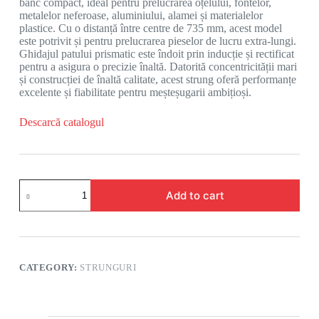
banc compact, ideal pentru prelucrarea oțelului, fontelor,
metalelor neferoase, aluminiului, alamei și materialelor
plastice. Cu o distanță între centre de 735 mm, acest model
este potrivit și pentru prelucrarea pieselor de lucru extra-lungi.
Ghidajul patului prismatic este îndoit prin inducție și rectificat
pentru a asigura o precizie înaltă. Datorită concentricității mari
și construcției de înaltă calitate, acest strung oferă performanțe
excelente și fiabilitate pentru meșteșugarii ambițioși.
Descarcă catalogul
Add to cart
CATEGORY:
STRUNGURI