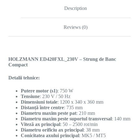
Description
Reviews (0)
HOLZMANN ED420FXL_230V – Strung de Banc
Compact
Detalii tehnice:
Putere motor (s1)
: 750 W
Tensiune
: 230 V / 50 Hz
Dimensiuni totale
: 1200 x 340 x 360 mm
Distanță între centre
: 735 mm
Diametru maxim peste pat
: 210 mm
Diametru maxim peste suportul transversal
: 140 mm
Viteză ax principal
: 50 – 2500 rot/min
Diametru orificiu ax principal
: 38 mm
Conicitatea axului principal
: MK5 / MT5