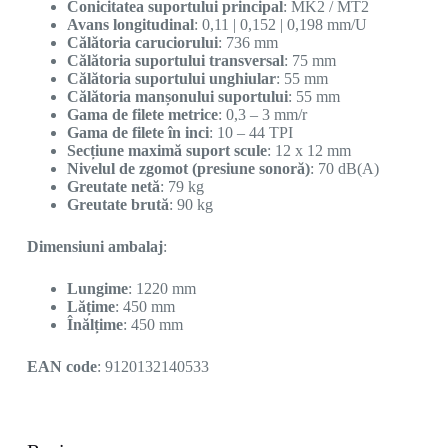
Conicitatea suportului principal
: MK2 / MT2
Avans longitudinal
: 0,11 | 0,152 | 0,198 mm/U
Călătoria caruciorului
: 736 mm
Călătoria suportului transversal
: 75 mm
Călătoria suportului unghiular
: 55 mm
Călătoria manșonului suportului
: 55 mm
Gama de filete metrice
: 0,3 – 3 mm/r
Gama de filete în inci
: 10 – 44 TPI
Secțiune maximă suport scule
: 12 x 12 mm
Nivelul de zgomot (presiune sonoră)
: 70 dB(A)
Greutate netă
: 79 kg
Greutate brută
: 90 kg
Dimensiuni ambalaj
:
Lungime
: 1220 mm
Lățime
: 450 mm
Înălțime
: 450 mm
EAN code
: 9120132140533