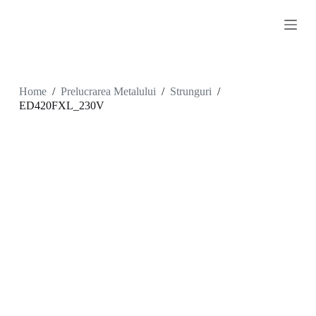
S
k
i
p
t
o
c
Home
/
Prelucrarea Metalului
/
Strunguri
/
o
ED420FXL_230V
n
t
e
n
t