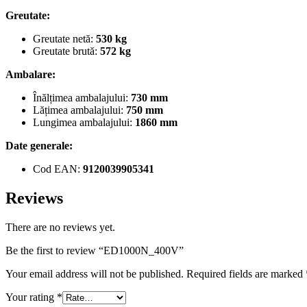
Greutate:
Greutate netă:
530 kg
Greutate brută:
572 kg
Ambalare:
Înălțimea ambalajului:
730 mm
Lățimea ambalajului:
750 mm
Lungimea ambalajului:
1860 mm
Date generale:
Cod EAN:
9120039905341
Reviews
There are no reviews yet.
Be the first to review “ED1000N_400V”
Your email address will not be published.
Required fields are marked
Your rating
*