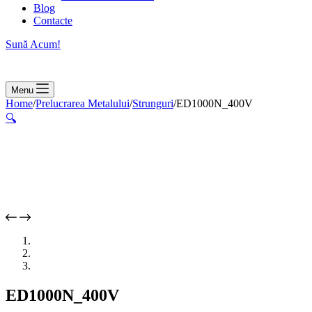
Blog
Contacte
Sună Acum!
Menu
Home
/
Prelucrarea Metalului
/
Strunguri
/
ED1000N_400V
🔍
ED1000N_400V