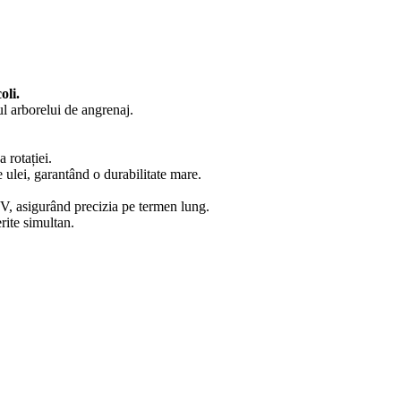
oli.
ul arborelui de angrenaj.
a rotației.
e ulei, garantând o durabilitate mare.
e V, asigurând precizia pe termen lung.
rite simultan.