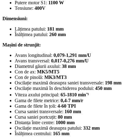
Putere motor S1:
1100 W
Tensiune:
400V
Dimensiuni:
Lățimea patului:
181 mm
Înălțimea patului:
260 mm
Mașini de strunjit:
Avans longitudinal:
0,079-1,291 mm/U
Avans transversal:
0,017-0,276 mm/U
Diametrul găurii axului:
38 mm
Con de ax:
MK5/MT5
Con de pinolă:
MK3/MT3
Oscilație maximă deasupra saniei transversale:
198 mm
Oscilație maximă în deschiderea podului:
450 mm
Viteza axului principal:
65-1810 min⁻¹
Gama de filete metrice:
0,4-7 mm/r
Gama de filete în țoli:
4-60 TPI
Cursa saniei transversale:
160 mm
Cursa saniei portcuțit:
80 mm
Distanța între centre:
1000 mm
Oscilație maximă deasupra patului:
332 mm
Înălțimea centrului:
165 mm