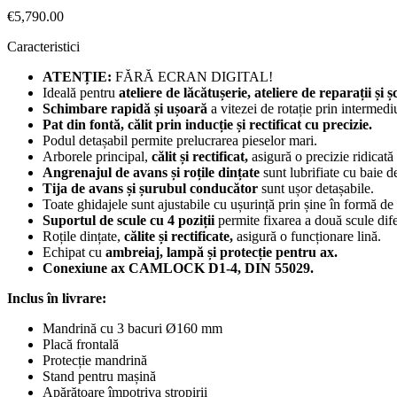
€
5,790.00
Caracteristici
ATENȚIE:
FĂRĂ ECRAN DIGITAL!
Ideală pentru
ateliere de lăcătușerie, ateliere de reparații și șc
Schimbare rapidă și ușoară
a vitezei de rotație prin intermedi
Pat din fontă, călit prin inducție și rectificat cu precizie.
Podul detașabil permite prelucrarea pieselor mari.
Arborele principal,
călit și rectificat,
asigură o precizie ridicată 
Angrenajul de avans și roțile dințate
sunt lubrifiate cu baie d
Tija de avans și șurubul conducător
sunt ușor detașabile.
Toate ghidajele sunt ajustabile cu ușurință prin șine în formă d
Suportul de scule cu 4 poziții
permite fixarea a două scule dife
Roțile dințate,
călite și rectificate,
asigură o funcționare lină.
Echipat cu
ambreiaj, lampă și protecție pentru ax.
Conexiune ax CAMLOCK D1-4, DIN 55029.
Inclus în livrare:
Mandrină cu 3 bacuri Ø160 mm
Placă frontală
Protecție mandrină
Stand pentru mașină
Apărătoare împotriva stropirii