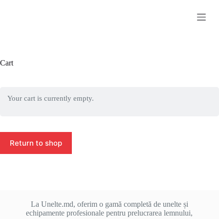
S
k
i
p
t
o
c
Cart
o
n
t
e
Your cart is currently empty.
n
t
Return to shop
La Unelte.md, oferim o gamă completă de unelte și
echipamente profesionale pentru prelucrarea lemnului,